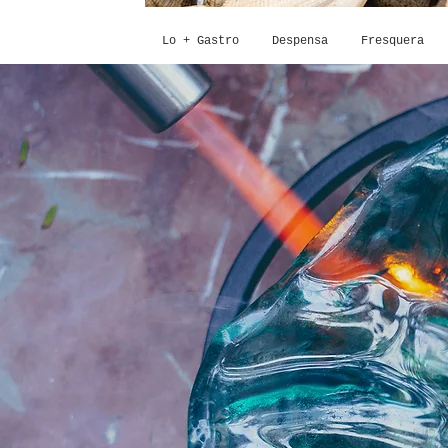
Lo + Gastro
Despensa
Fresquera