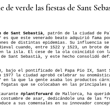
e de verde las fiestas de Sant Seba
n de Sant Sebastià
, patrón de la ciudad de Pa
Y es que este venerado beato adquirió fama po
ones de distintas epidemias. Su influencia se
dieval cuando, entre 1522 y 1523, un brote de
en la isla. El cese de la ola coincidió con l
 de Sant Sebastià, y este hecho consolidó def
8, bajo el pontificado del Papa Pio IX, Sant 
 1977 la ciudad aprobó celebrar su onomástic
” en la que la gente asaba los productos cárn
 fogatas que se colocaban en las principales 
staurante
#plantforward
de Mallorca, ha queri
 costumbre de asar, dedicándole una de las “r
oduce a sus comensales en su innovador concep