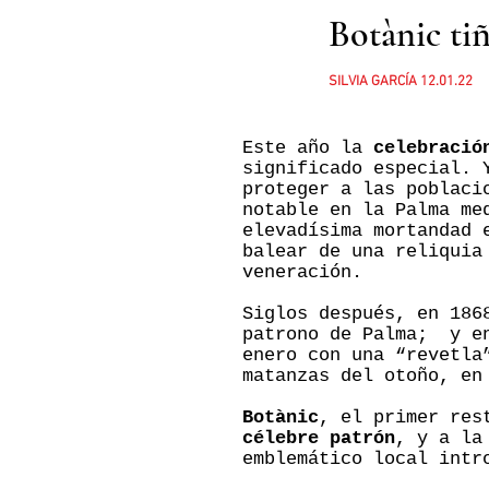
Botànic tiñ
SILVIA GARCÍA 12.01.22
Este año la
celebració
significado especial. 
proteger a las poblaci
notable en la Palma me
elevadísima mortandad 
balear de una reliquia
veneración.
Siglos después, en 186
patrono de Palma; y en
enero con una “revetla
matanzas del otoño, en
Botànic
, el primer re
célebre patrón
, y a la
emblemático local intr