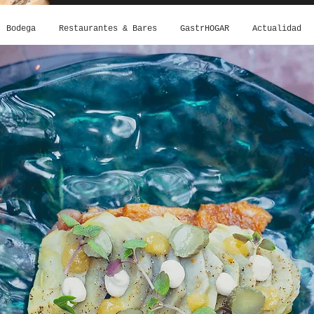
Bodega
Restaurantes & Bares
GastrHOGAR
Actualidad