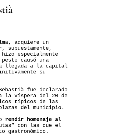
stià
lma, adquiere un
r, supuestamente,
 hizo especialmente
 peste causó una
a llegada a la capital
initivamente su
Sebastià fue declarado
a la víspera del 20 de
icos típicos de las
plazas del municipio.
do
rendir homenaje al
utas” con las que el
to gastronómico.