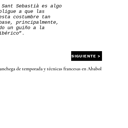
 Sant Sebastià es algo
bligue a que las
esta costumbre tan
base, principalmente,
do un guiño a la
ibérico
”.
SIGUIENTE >
nchega de temporada y técnicas francesas en Ababol