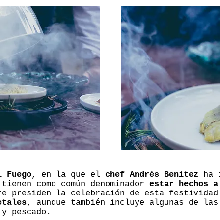
l Fuego
, en la que el
chef Andrés Benítez
ha i
 tienen como común denominador
estar hechos a
re presiden la celebración de esta festivida
etales
, aunque también incluye algunas de las
 y pescado.