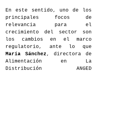
En este sentido, uno de los 
principales focos de 
relevancia para el 
crecimiento del sector son 
los cambios en el marco 
regulatorio, ante lo que 
María Sánchez
, directora de 
Alimentación en La 
Distribución ANGED 
(Asociación Nacional de 
Grandes Empresas 
de Distribución), ha hecho 
referencia a que 
“una simple 
reducción del 10% en los 
costes regulatorios 
liberaría recursos que 
incidirían de manera 
beneficiosa al bolsillo del 