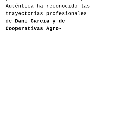
Auténtica ha reconocido las 
trayectorias profesionales 
de 
Dani García y de 
Cooperativas Agro-
alimentarias de Andalucía. 
En el caso del chef y 
empresario, se ha puesto en 
valor cómo ha sabido 
expandir su marca sin 
perder su esencia, llevando 
la cocina andaluza a 
escenarios internacionales 
sin dejar de mirar al 
producto local como punto 
de partida.
Coincidiendo con el 30 
aniversario de su creación 