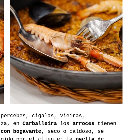
 percebes, cigalas, vieiras, 
uza, en 
Carballeira
 los 
arroces
 tienen 
 con bogavante
, seco o caldoso, se 
egido por el cliente; la 
paella de 