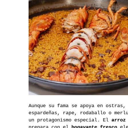
Aunque su fama se apoya en ostras,
espardeñas, rape, rodaballo o merl
un protagonismo especial. El 
arroz
prepara con el 
bogavante fresco
 el