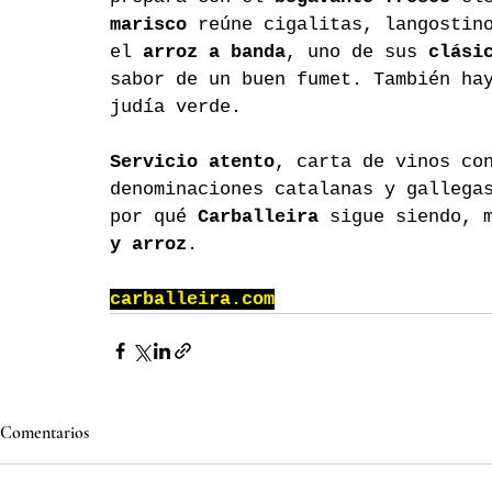
marisco
 reúne cigalitas, langostin
el 
arroz a banda
, uno de sus 
clási
sabor de un buen fumet. También ha
judía verde.
Servicio atento
, carta de vinos co
denominaciones catalanas y gallega
por qué 
Carballeira
 sigue siendo, 
y arroz
.
carballeira.com
Comentarios