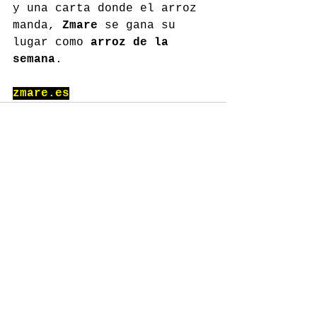
y una carta donde el arroz 
manda, 
Zmare
 se gana su 
lugar como 
arroz de la 
semana
.
zmare.es
Comentarios
Escribir un comentario...
GASTROSPAIN