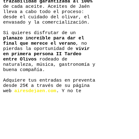
trazabilidad garantizada al 100%
de cada aceite. Aceites de Jaén
lleva a cabo todo el proceso:
desde el cuidado del olivar, el
envasado y la comercialización.
Si quieres disfrutar de un
planazo increíble para dar el
final que merece el verano
, no
pierdas la oportunidad de
vivir
en primera persona II Tardeo
entre Olivos
rodeado de
naturaleza, música, gastronomía y
buena compañía.
Adquiere tus entradas en preventa
desde 25€ a través de su página
web
airesdejaen.com
. Y no te
olvides de
probar algunos de sus
exquisitos AOVES
: con unos solos
clics podrás tener en mesa uno de
los mejores AOVES tempranos del
mundo.
airesdejaen.com