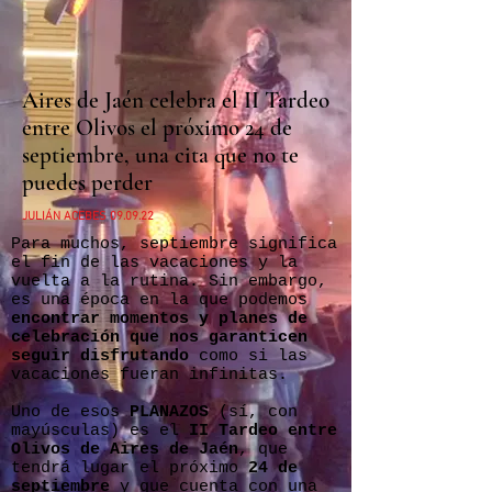
Aires de Jaén celebra el II Tardeo
entre Olivos el próximo 24 de
septiembre, una cita que no te
puedes perder
JULIÁN ACEBES 09.09.22
Para muchos, septiembre significa
el fin de las vacaciones y la
vuelta a la rutina. Sin embargo,
es una época en la que podemos
encontrar momentos y planes de
celebración que nos garanticen
seguir disfrutando
como si las
vacaciones fueran infinitas.
Uno de esos
PLANAZOS
(sí, con
mayúsculas) es el
II Tardeo entre
Olivos de Aires de Jaén
, que
tendrá lugar el próximo
24 de
septiembre
y que cuenta con una