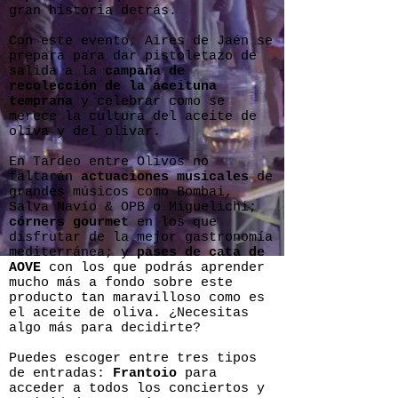
gran historia detrás.
Con este evento, Aires de Jaén se
prepara para dar pistoletazo de
salida a la
campaña de
recolección de la aceituna
temprana
y celebrar como se
merece la cultura del aceite de
oliva y del olivar.
En Tardeo entre Olivos no
faltarán
actuaciones musicales
de
grandes músicos como Bombai,
Salva Navío & OPB o Miguelichi;
córners gourmet
en los que
disfrutar de la mejor gastronomía
mediterránea; y
pases de cata de
AOVE
con los que podrás aprender
mucho más a fondo sobre este
producto tan maravilloso como es
el aceite de oliva. ¿Necesitas
algo más para decidirte?
Puedes escoger entre tres tipos
de entradas:
Frantoio
para
acceder a todos los conciertos y