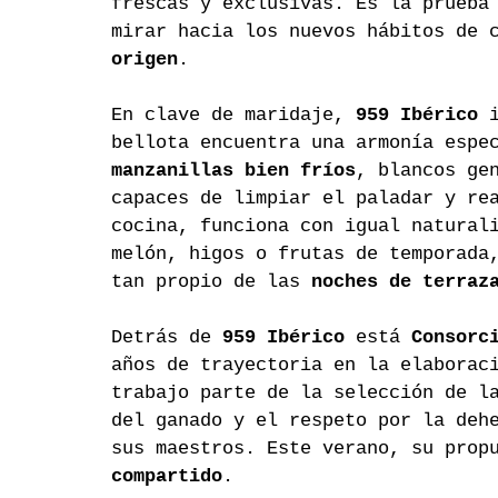
frescas y exclusivas. Es la prueba
mirar hacia los nuevos hábitos de 
origen
.
En clave de maridaje, 
959 Ibérico
 
bellota encuentra una armonía espe
manzanillas bien fríos
, blancos ge
capaces de limpiar el paladar y re
cocina, funciona con igual natural
melón, higos o frutas de temporada
tan propio de las 
noches de terraz
Detrás de 
959 Ibérico
 está 
Consorc
años de trayectoria en la elaborac
trabajo parte de la selección de l
del ganado y el respeto por la deh
sus maestros. Este verano, su prop
compartido
.