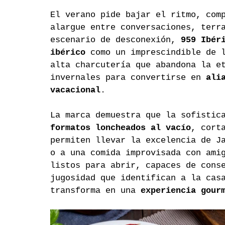
El verano pide bajar el ritmo, com
alargue entre conversaciones, terr
escenario de desconexión, 
959 Ibér
ibérico
 como un imprescindible de 
alta charcutería que abandona la e
invernales para convertirse en 
ali
vacacional
.
La marca demuestra que la sofistic
formatos loncheados al vacío
, cort
permiten llevar la excelencia de J
o a una comida improvisada con ami
listos para abrir, capaces de cons
jugosidad que identifican a la cas
transforma en una 
experiencia gour