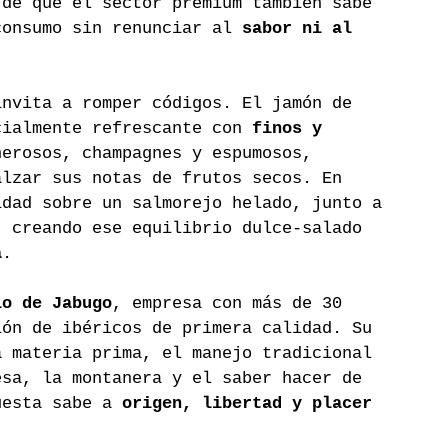
 de que el sector premium también sabe 
consumo sin renunciar al 
sabor ni al 
invita a romper códigos. El jamón de 
cialmente refrescante con 
finos y 
nerosos, champagnes y espumosos, 
alzar sus notas de frutos secos. En 
idad sobre un salmorejo helado, junto a 
, creando ese equilibrio dulce-salado 
a
.
io de Jabugo
, empresa con más de 30 
ión de ibéricos de primera calidad. Su 
a materia prima, el manejo tradicional 
esa, la montanera y el saber hacer de 
uesta sabe a 
origen, libertad y placer 