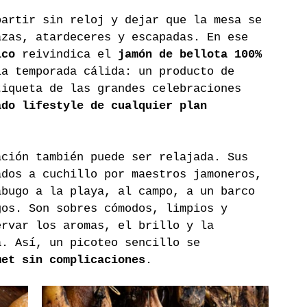
partir sin reloj y dejar que la mesa se 
azas, atardeceres y escapadas. En ese 
ico
 reivindica el 
jamón de bellota 100% 
la temporada cálida: un producto de 
tiqueta de las grandes celebraciones 
ado lifestyle de cualquier plan 
ación también puede ser relajada. Sus 
ados a cuchillo por maestros jamoneros, 
abugo a la playa, al campo, a un barco 
gos. Son sobres cómodos, limpios y 
ervar los aromas, el brillo y la 
a. Así, un picoteo sencillo se 
met sin complicaciones
.