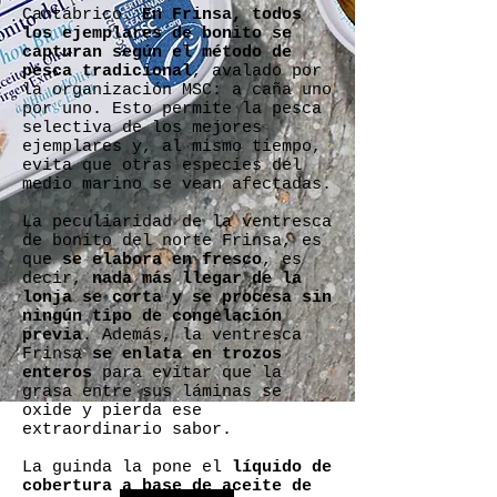
Cantábrico.
En Frinsa, todos
los ejemplares de bonito se
capturan según el método de
pesca tradicional
, avalado por
la organización MSC: a caña uno
por uno. Esto permite la pesca
selectiva de los mejores
ejemplares y, al mismo tiempo,
evita que otras especies del
medio marino se vean afectadas.
La peculiaridad de la ventresca
de bonito del norte Frinsa, es
que
se elabora en fresco
, es
decir,
nada más llegar de la
lonja se corta y se procesa sin
ningún tipo de congelación
previa
. Además, la ventresca
Frinsa
se enlata en trozos
enteros
para evitar que la
grasa entre sus láminas se
oxide y pierda ese
extraordinario sabor.
La guinda la pone el
líquido de
cobertura a base de aceite de