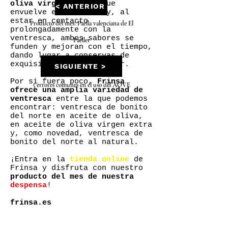
oliva virgen extra
, que
< ANTERIOR
envuelve el alimento y, al
estar en contacto
Producto del mes: Paella valenciana de El
prolongadamente con la
ventresca, ambos sabores se
Paeller
funden y mejoran con el tiempo,
dando lugar a conservas de
exquisita calidad y sabor.
SIGUIENTE >
Por si fuera poco,
Frinsa
5 errores comunes en el uso del AOVE
ofrece una amplia variedad de
ventresca
entre la que podemos
encontrar: ventresca de bonito
del norte en aceite de oliva,
en aceite de oliva virgen extra
y, como novedad, ventresca de
bonito del norte al natural.
¡Entra en la
tienda online
de
Frinsa y disfruta con nuestro
producto del mes de nuestra
despensa
!
frinsa.es