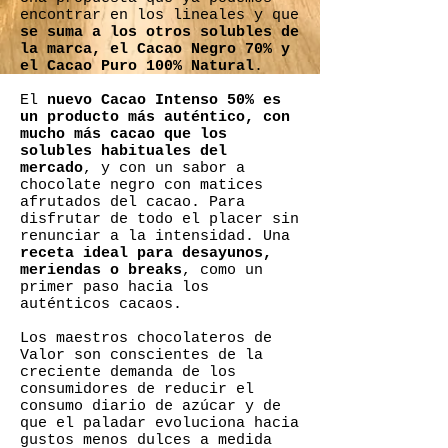
encontrar en los lineales y que
se suma a los otros solubles de
la marca, el Cacao Negro 70% y
el Cacao Puro 100% Natural
.
El
nuevo Cacao Intenso 50% es
un producto más auténtico, con
mucho más cacao que los
solubles habituales del
mercado
, y con un sabor a
chocolate negro con matices
afrutados del cacao. Para
disfrutar de todo el placer sin
renunciar a la intensidad. Una
receta ideal para desayunos,
meriendas o breaks
, como un
primer paso hacia los
auténticos cacaos.
Los maestros chocolateros de
Valor son conscientes de la
creciente demanda de los
consumidores de reducir el
consumo diario de azúcar y de
que el paladar evoluciona hacia
gustos menos dulces a medida