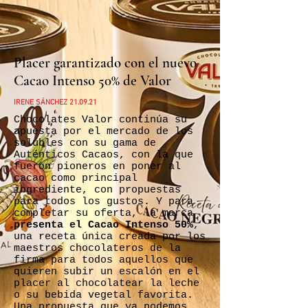
Placer garantizado con el nuevo
Cacao Intenso 50% de Valor
IRENE SÁNCHEZ 21.09.21
Chocolates Valor continúa su
apuesta por el mercado de los
solubles con su gama de
Auténticos Cacaos, con la que
fueron pioneros en poner al
cacao como principal
ingrediente, con propuestas
para todos los gustos. Y para
completar su oferta, la marca
presenta el Cacao Intenso 50%
,
una receta única creada por los
maestros chocolateros de la
firma para todos aquellos que
quieren subir un escalón en el
placer al chocolatear la leche
o su bebida vegetal favorita.
Una propuesta que ya podemos