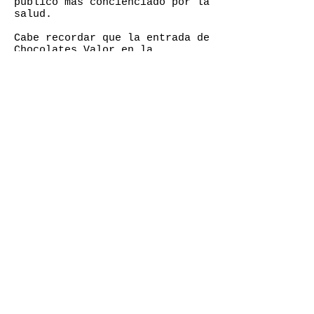
público más concienciado por la
salud.
Cabe recordar que la entrada de
Chocolates Valor en la
categoría de cacaos solubles
hace unos años con sus
disruptivas recetas han marcado
un hito, por ser la primera
GASTROSPAIN
marca en crear una gama
dirigida a un público adulto
Contacto:
que busca alternativas más
redaccion@gastro-spain.com
saludables y sabores menos
dulces. La primera gama en la
SECCIONES
que el cacao es el verdadero
protagonista, alineada con la
Despensa
tendencia healthy que está
Fresquera
viviendo el consumo en
Bodega
alimentación. Una tabla
Restaurantes & Bares
nutricional más interesante,
GastrHogar
con más proteínas y fibras y
Actualidad
con menos azúcares, para seguir
Viajar
disfrutando de una de las
bebidas más favoritas.
NEWSLETTER
valor.es
Suscríbete a nuestro sitio