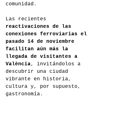
comunidad.
Las recientes 
reactivaciones de las 
conexiones ferroviarias el 
pasado 14 de noviembre 
facilitan aún más la 
llegada de visitantes a 
València
, invitándolos a 
descubrir una ciudad 
vibrante en historia, 
cultura y, por supuesto, 
gastronomía.
Consulta todas las 
propuestas y 
haz tu reserva 
en la web de Vàlencia Cuina 
Oberta
, y apoya este gesto 
para que la economía 