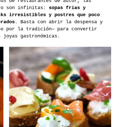
nús de restaurantes de autor, las 
ro son infinitas: 
sopas frías y 
cks irresistibles y postres que poco 
orados
. Basta con abrir la despensa y 
—o por la tradición— para convertir 
s joyas gastronómicas.