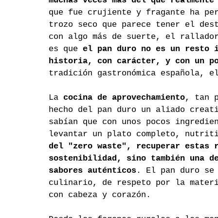
muchas veces más del que realmente
que fue crujiente y fragante ha pe
trozo seco que parece tener el des
con algo más de suerte, el rallado
es que 
el pan duro no es un resto 
historia, con carácter, y con un p
tradición gastronómica española, e
La 
cocina de aprovechamiento
, tan 
hecho del pan duro un aliado creat
sabían que con unos pocos ingredie
levantar un plato completo, nutrit
del "zero waste", recuperar estas 
sostenibilidad, sino también una d
sabores auténticos
. El pan duro se
culinario, de respeto por la mater
con cabeza y corazón.