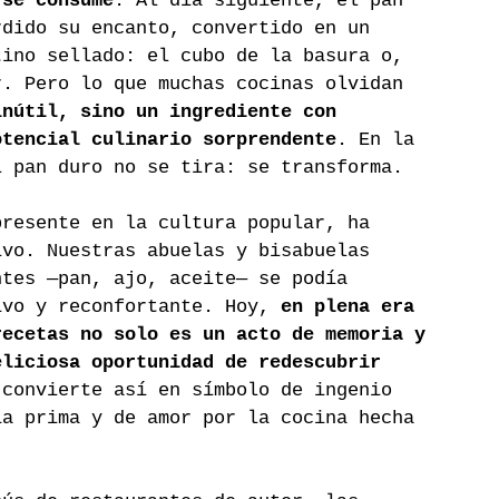
 se consume
. Al día siguiente, el pan 
rdido su encanto, convertido en un 
tino sellado: el cubo de la basura o, 
r. Pero lo que muchas cocinas olvidan 
inútil, sino un ingrediente con 
otencial culinario sorprendente
. En la 
l pan duro no se tira: se transforma.
presente en la cultura popular, ha 
ivo. Nuestras abuelas y bisabuelas 
ntes —pan, ajo, aceite— se podía 
ivo y reconfortante. Hoy, 
en plena era 
recetas no solo es un acto de memoria y 
eliciosa oportunidad de redescubrir 
 convierte así en símbolo de ingenio 
ia prima y de amor por la cocina hecha 