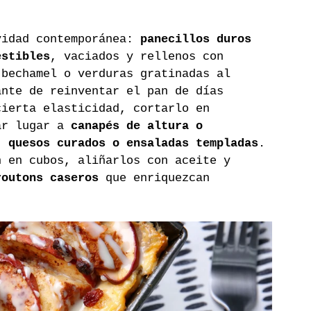
vidad contemporánea: 
panecillos duros 
estibles
, vaciados y rellenos con 
 bechamel o verduras gratinadas al 
ante de reinventar el pan de días 
cierta elasticidad, cortarlo en 
ar lugar a 
canapés de altura o 
, quesos curados o ensaladas templadas
. 
n en cubos, aliñarlos con aceite y 
routons caseros
 que enriquezcan 