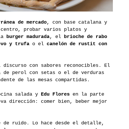
rránea de mercado
, con base catalana y 
 centro, probar varios platos y 
la 
burger madurada
, el 
brioche de rabo 
evo y trufa
 o el 
canelón de rustit con 
l discurso con sabores reconocibles. El 
a de perol con setas o el de verduras 
ndente de las mesas compartidas.
ocina salada y 
Edu Flores
 en la parte 
eva dirección: comer bien, beber mejor 
e de ruido. Lo hace desde el detalle, 