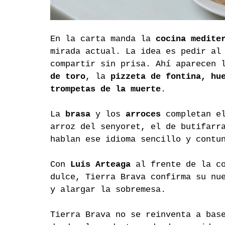
En la carta manda la 
cocina medite
mirada actual. La idea es pedir al
compartir sin prisa. Ahí aparecen 
de toro
, la 
pizzeta de fontina, hu
trompetas de la muerte
.
La 
brasa
 y los 
arroces
 completan e
arroz del senyoret, el de butifarr
hablan ese idioma sencillo y contu
Con 
Luis Arteaga
 al frente de la c
dulce, Tierra Brava confirma su nu
y alargar la sobremesa.
Tierra Brava no se reinventa a bas