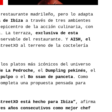
 restaurante madrileño, pero lo adapta 
a de Ibiza
 a través de tres ambientes 
 epicentro de la acción culinaria, con 
a. La terraza, 
exclusiva de esta 
eservable del restaurante. Y 
AISH, el 
StreetXO al terreno de la coctelería 
 los platos más icónicos del universo 
de La Pedroche
, el 
Dumpling pekinés
, el 
 pulpo
 o el 
Bo ssam de panceta
. Como 
completa una propuesta pensada para 
StreetXO está hecho para Ibiza”
, afirma 
res años consecutivos como mejor chef 