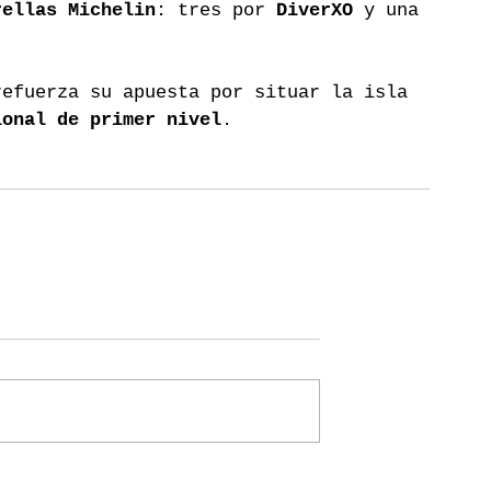
rellas Michelin
: tres por 
DiverXO
 y una 
refuerza su apuesta por situar la isla 
ional de primer nivel
.