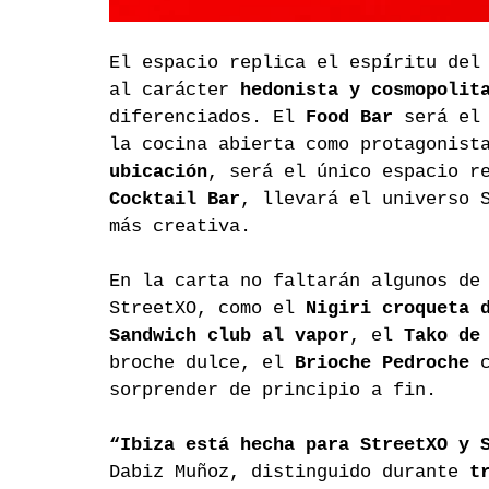
El espacio replica el espíritu del
al carácter 
hedonista y cosmopolit
diferenciados. El 
Food Bar
 será el
la cocina abierta como protagonist
ubicación
, será el único espacio r
Cocktail Bar
, llevará el universo 
más creativa.
En la carta no faltarán algunos de
StreetXO, como el 
Nigiri croqueta 
Sandwich club al vapor
, el 
Tako de
broche dulce, el 
Brioche Pedroche
 
sorprender de principio a fin.
“Ibiza está hecha para StreetXO y 
Dabiz Muñoz, distinguido durante 
t