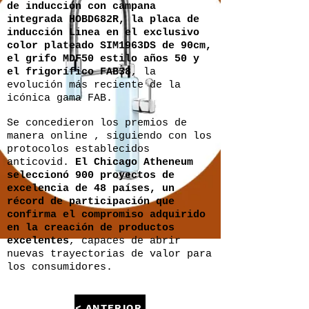
de inducción con campana
integrada
HOBD682R, la placa de
inducción Linea en el exclusivo
color plateado SIM1963DS de 90cm,
el grifo MDF50 estilo años 50 y
el frigorífico FAB38
, la
evolución más reciente de la
icónica gama FAB.
Se concedieron los premios de
manera online , siguiendo con los
protocolos establecidos
anticovid.
El Chicago Atheneum
seleccionó 900 proyectos de
excelencia de 48 países, un
récord de participación que
confirma el compromiso adquirido
en la creación de productos
excelentes
, capaces de abrir
nuevas trayectorias de valor para
los consumidores.
< ANTERIOR