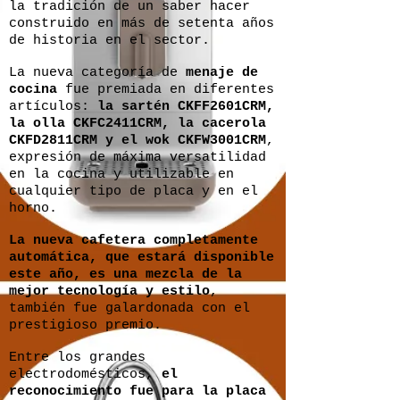
la tradición de un saber hacer
construido en más de setenta años
de historia en el sector.
La nueva categoría de
menaje de
cocina
fue premiada en diferentes
artículos:
la sartén CKFF2601CRM,
la olla CKFC2411CRM, la cacerola
CKFD2811CRM y el wok CKFW3001CRM
,
expresión de máxima versatilidad
en la cocina y utilizable en
cualquier tipo de placa y en el
horno.
La nueva cafetera completamente
automática, que estará disponible
este año, es una mezcla de la
mejor tecnología y estilo
,
también fue galardonada con el
prestigioso premio.
Entre los grandes
electrodomésticos,
el
reconocimiento fue para la
placa