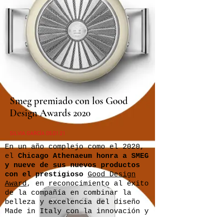
Smeg premiado con los Good
Design Awards 2020
SILVIA GARCÍA 05.01.21
En un año complejo como el 2020,
el
Chicago Athenaeum
honra a SMEG
y nueve de sus nuevos productos
con el prestigioso
Good Design
Award
, en reconocimiento al éxito
de la compañía en combinar la
belleza y excelencia del diseño
Made in Italy con la innovación y