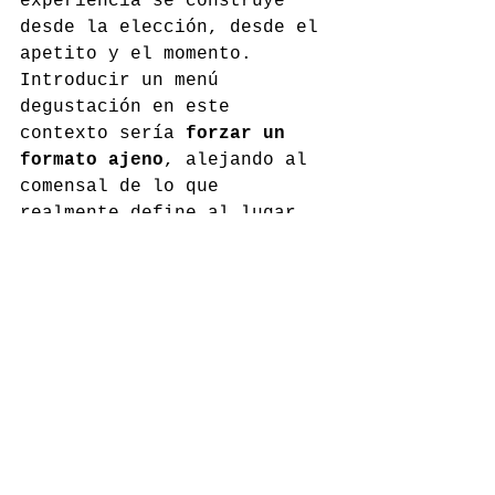
experiencia se construye 
desde la elección, desde el 
apetito y el momento. 
Introducir un menú 
degustación en este 
contexto sería 
forzar un 
formato ajeno
, alejando al 
comensal de lo que 
realmente define al lugar.
A todo esto se suman 
errores cada vez más 
frecuentes: 
menús 
excesivamente largos
, falta 
de ritmo en sala o 
acumulación de técnica sin 
una idea clara detrás. 
Cuando el menú degustación 
se convierte en una 