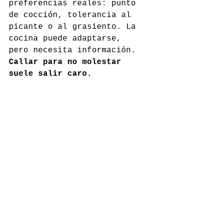
preferencias reales: punto 
de cocción, tolerancia al 
picante o al grasiento. La 
cocina puede adaptarse, 
pero necesita información. 
Callar para no molestar 
suele salir caro.
Desde la sala, los 
camareros agradecen 
preguntas concretas: 
¿qué 
está saliendo mejor hoy?
 o 
¿qué pedirías si vinieras 
como cliente?
 Desde la 
cocina, muchos chefs 
coinciden en que el 
comensal que confía y se 
deja guiar disfruta más. No 
es casualidad que en 