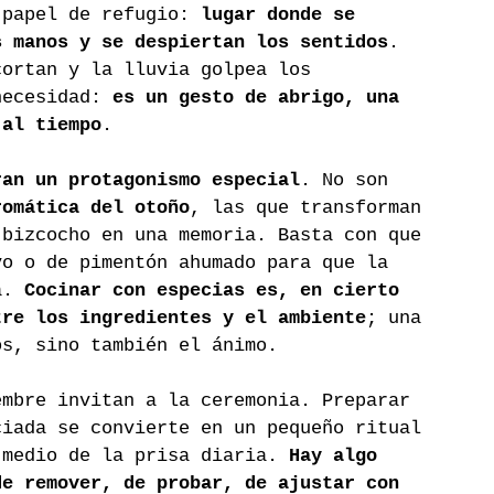
 papel de refugio: 
lugar donde se 
s manos y se despiertan los sentidos
. 
cortan y la lluvia golpea los 
necesidad: 
es un gesto de abrigo, una 
 al tiempo
.
ran un protagonismo especial
. No son 
romática del otoño
, las que transforman 
 bizcocho en una memoria. Basta con que 
vo o de pimentón ahumado para que la 
a. 
Cocinar con especias es, en cierto 
tre los ingredientes y el ambiente
; una 
os, sino también el ánimo.
embre invitan a la ceremonia. Preparar 
ciada se convierte en un pequeño ritual 
 medio de la prisa diaria. 
Hay algo 
de remover, de probar, de ajustar con 