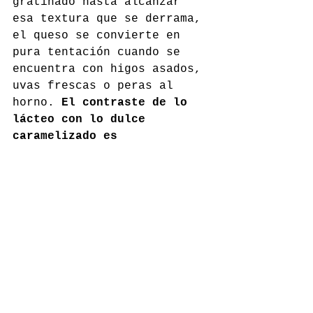
gratinado hasta alcanzar 
esa textura que se derrama, 
el queso se convierte en 
pura tentación cuando se 
encuentra con higos asados, 
uvas frescas o peras al 
horno. 
El contraste de lo 
lácteo con lo dulce 
caramelizado es 
irresistible
, perfecto para 
compartir o para crear un 
momento especial a media 
tarde.
Y qué decir de las 
sopas y 
cremas
, que son, en otoño, 
auténticos abrazos 
líquidos. Una crema de 
castañas y calabaza, de 