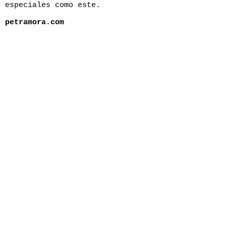
especiales como este.
petramora.com
< ANTERIOR
Un viaje dulce y tentador: las mejores
pastelerías de Barcelona
SIGUIENTE >