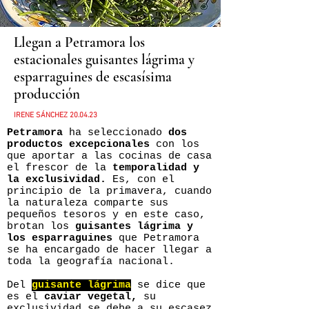
Llegan a Petramora los
estacionales guisantes lágrima y
esparraguines de escasísima
producción
IRENE SÁNCHEZ 20.04.23
Petramora
ha seleccionado
dos
productos excepcionales
con los
que aportar a las cocinas de casa
el frescor de la
temporalidad y
la exclusividad.
Es, con el
principio de la primavera, cuando
la naturaleza comparte sus
pequeños tesoros y en este caso,
brotan los
guisantes lágrima y
los esparraguines
que Petramora
se ha encargado de hacer llegar a
toda la geografía na
cional.
Del
guisante lágrima
se dice que
es el
caviar vegetal,
su
exclusividad se debe a su escasez