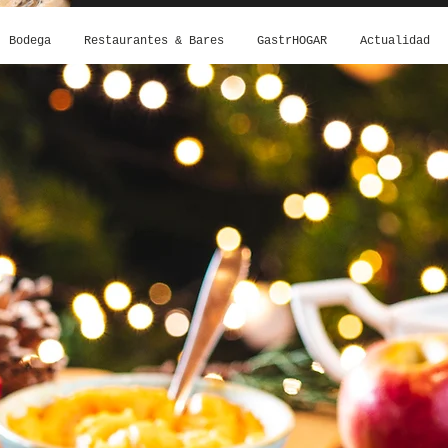
Bodega
Restaurantes & Bares
GastrHOGAR
Actualidad