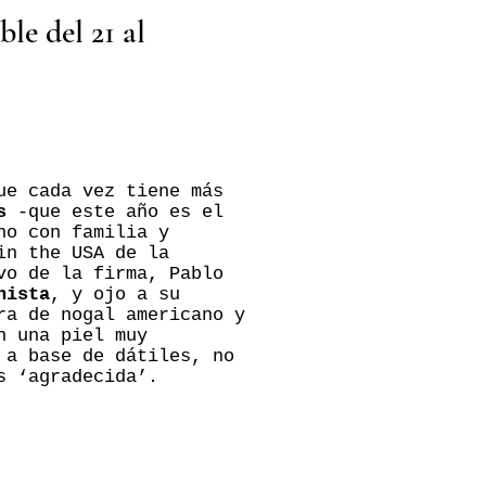
le del 21 al
ue cada vez tiene más
s
-que este año es el
no con familia y
in the USA de la
vo de la firma, Pablo
nista
, y ojo a su
ra de nogal americano y
n una piel muy
 a base de dátiles, no
s ‘agradecida’.