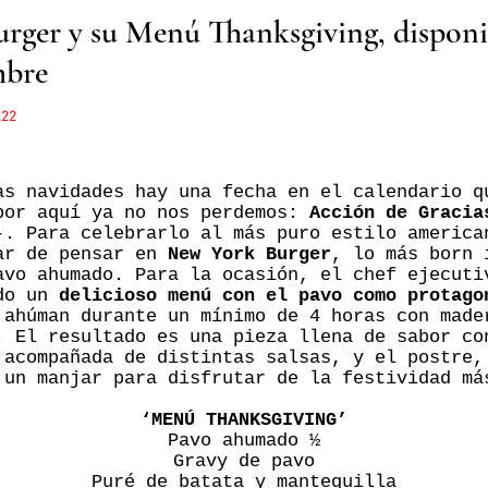
ger y su Menú Thanksgiving, disponib
mbre
.22
as navidades hay una fecha en el calendario q
por aquí ya no nos perdemos:
Acción de Gracia
-. Para celebrarlo al más puro estilo america
ar de pensar en
New York Burger
, lo más born 
avo ahumado. Para la ocasión, el chef ejecuti
ado un
delicioso menú con el pavo como protago
 ahúman durante un mínimo de 4 horas con made
. El resultado es una pieza llena de sabor co
 acompañada de distintas salsas, y el postre,
 un manjar para disfrutar de la festividad má
‘MENÚ THANKSGIVING’
Pavo ahumado ½
Gravy de pavo
Puré de batata y mantequilla