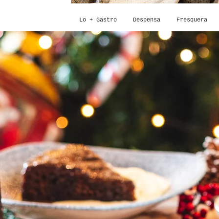
Lo + Gastro
Despensa
Fresquera