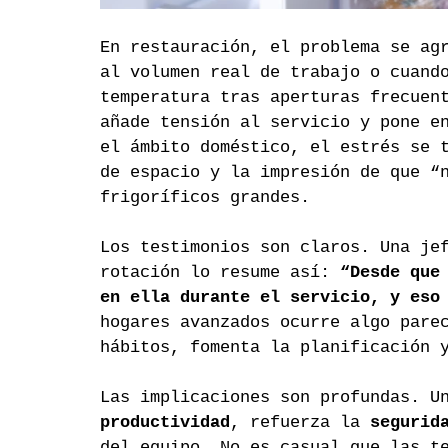
En restauración, el problema se ag
al volumen real de trabajo o cuand
temperatura tras aperturas frecuen
añade tensión al servicio y pone e
el ámbito doméstico, el estrés se 
de espacio y la impresión de que “
frigoríficos grandes.
Los testimonios son claros. Una je
rotación lo resume así: 
“Desde que
en ella durante el servicio, y eso
hogares avanzados ocurre algo pare
hábitos, fomenta la planificación 
Las implicaciones son profundas. U
productividad
, refuerza la 
segurid
del equipo. No es casual que las t