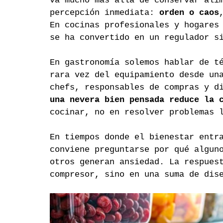
va mucho más allá de conservar ali
percepción inmediata: 
orden o caos
En cocinas profesionales y hogares
se ha convertido en un regulador s
En gastronomía solemos hablar de t
rara vez del equipamiento desde un
chefs, responsables de compras y d
una nevera bien pensada reduce la 
cocinar, no en resolver problemas 
En tiempos donde el bienestar entr
conviene preguntarse por qué algun
otros generan ansiedad. La respues
compresor, sino en una suma de dis