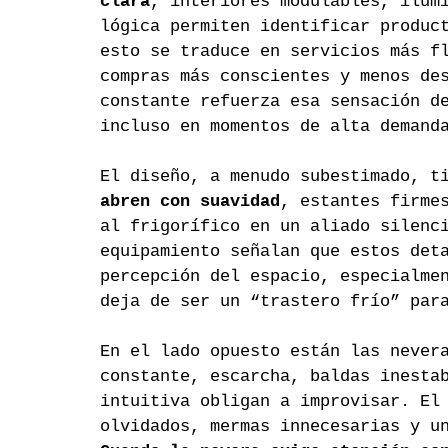
clara
, interiores modulables, ilum
lógica permiten identificar produc
esto se traduce en servicios más f
compras más conscientes y menos de
constante refuerza esa sensación d
incluso en momentos de alta demand
El diseño, a menudo subestimado, t
abren con suavidad
, estantes firme
al frigorífico en un aliado silenc
equipamiento señalan que estos det
percepción del espacio, especialme
deja de ser un “trastero frío” par
En el lado opuesto están las never
constante, escarcha, baldas inesta
intuitiva obligan a improvisar. El
olvidados, mermas innecesarias y u