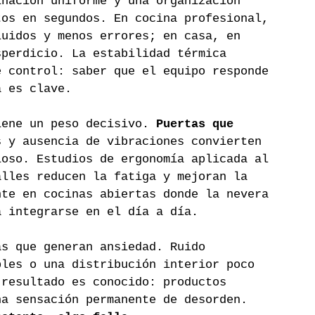
inación uniforme y una organización 
tos en segundos. En cocina profesional, 
luidos y menos errores; en casa, en 
sperdicio. La estabilidad térmica 
e control: saber que el equipo responde 
a es clave.
iene un peso decisivo. 
Puertas que 
s y ausencia de vibraciones convierten 
ioso. Estudios de ergonomía aplicada al 
alles reducen la fatiga y mejoran la 
nte en cocinas abiertas donde la nevera 
a integrarse en el día a día.
as que generan ansiedad. Ruido 
bles o una distribución interior poco 
 resultado es conocido: productos 
na sensación permanente de desorden. 