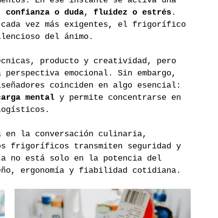
mentos. En ese instante se activa una 
, 
confianza o duda
, 
fluidez o estrés
. 
 cada vez más exigentes, el frigorífico 
ilencioso del ánimo.
écnicas, producto y creatividad, pero 
a perspectiva emocional. Sin embargo, 
iseñadores coinciden en algo esencial: 
carga mental
 y permite concentrarse en 
logísticos.
a en la conversación culinaria, 
os frigoríficos transmiten seguridad y 
ta no está solo en la potencia del 
eño, ergonomía y fiabilidad cotidiana.