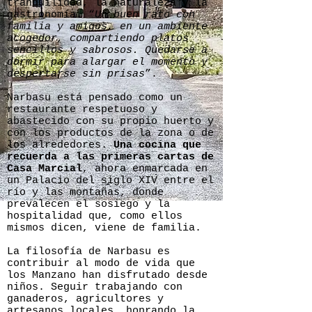
tranquilidad, la naturaleza y la
gastronomía. “
Un buen rato con
familia y amigos, en un ambiente
acogedor, compartiendo platos
sencillos y sabrosos. Quedarse a
dormir para alargar el momento y
despertarse sin prisas
”.
Narbasu está pensado como un
restaurante respetuoso y
abastecido con su propio huerto y
con los productos de la zona o de
los alrededores.
Una cocina que
recuerda a las primeras cartas de
Casa Marcial
, ahora enmarcada en
un Palacio del siglo XIV entre el
río y las montañas, donde
prevalecen el sosiego y la
hospitalidad que, como ellos
mismos dicen, viene de familia.
La filosofía de Narbasu es
contribuir al modo de vida que
los Manzano han disfrutado desde
niños. Seguir trabajando con
ganaderos, agricultores y
artesanos locales, honrando la