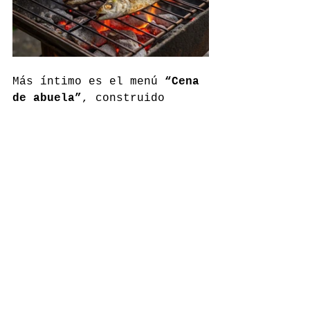
Más íntimo es el menú 
“Cena 
de abuela”
, construido 
desde el recetario oral. 
Una sopa clara con fideos 
finos y hierbabuena abre el 
camino, seguida de un pollo 
guisado con vino blanco y 
limón, deshuesado y lacado 
para concentrar sabor. El 
flan de huevo, poco dulce y 
con nata apenas montada, 
cierra el círculo emocional 
con elegancia y respeto.