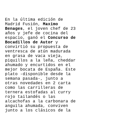
inspirada en Madrid y música
en directo los fines de
semana.
En la última edición de
Madrid Fusión,
Maximo
Benages
, el joven chef de 23
años y jefe de cocina del
espacio, ganó el
Concurso de
Bocadillos de Autor
y
convirtió su propuesta de
ventresca de atún madurada
en grasa de vaca vieja,
piquillos a la leña, cheddar
ahumado y encurtidos en el
mejor bocata de España. Este
plato -disponible desde la
semana pasada-, junto a
otras novedades en 2 carta
como las carrilleras de
ternera estofadas al curry
rojo tailandés o las
alcachofas a la carbonara de
anguila ahumada, conviven
junto a los clásicos de la