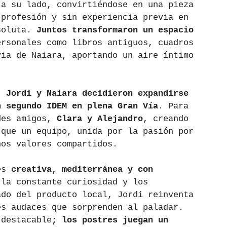
 a su lado, convirtiéndose en una pieza 
 profesión y sin experiencia previa en 
soluta. 
Juntos transformaron un espacio 
ersonales como libros antiguos, cuadros 
via de Naiara, aportando un aire íntimo 
, 
Jordi y Naiara decidieron expandirse 
n segundo IDEM en plena Gran Vía
. Para 
des amigos, 
Clara y Alejandro
, creando 
 que un equipo, unida por la pasión por 
nos valores compartidos.
es 
creativa, mediterránea y con 
 la constante curiosidad y los 
ado del producto local, Jordi reinventa 
es audaces que sorprenden al paladar. 
 destacable
; los postres juegan un 