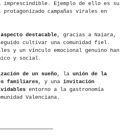
a imprescindible. Ejemplo de ello es su 
a protagonizado campañas virales en 
 aspecto destacable
, gracias a Naiara, 
seguido cultivar una comunidad fiel. 
ales y un vínculo emocional genuino han 
mico y social.
ización de un sueño
, la 
unión de la 
es familiares
, y una 
invitación 
lvidables
 entorno a la gastronomía 
omunidad Valenciana.