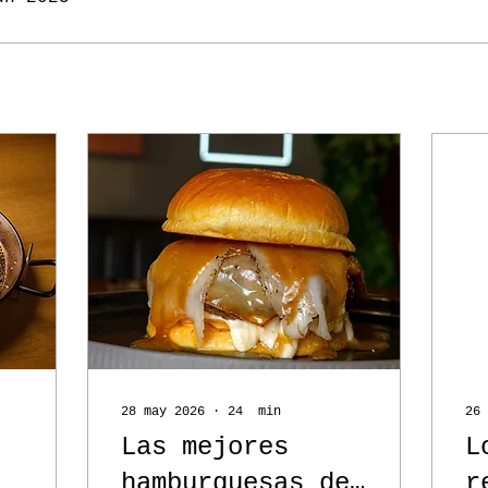
28 may 2026
∙
24
min
26 
Las mejores
L
hamburguesas de
r