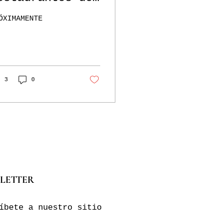
ndalucía 2026
ÓXIMAMENTE
3
0
LETTER
íbete a nuestro sitio