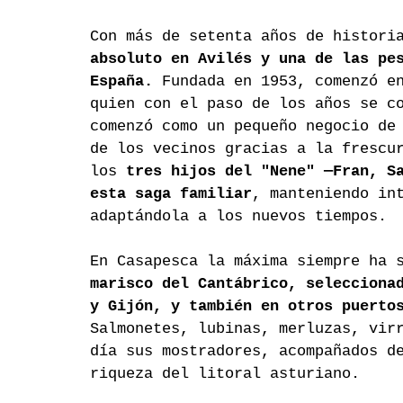
Con más de setenta años de histori
absoluto en Avilés y una de las pe
España.
 Fundada en 1953, comenzó e
quien con el paso de los años se c
comenzó como un pequeño negocio de
de los vecinos gracias a la frescu
los 
tres hijos del "Nene" —Fran, S
esta saga familiar
, manteniendo in
adaptándola a los nuevos tiempos.
En Casapesca la máxima siempre ha 
marisco del Cantábrico, selecciona
y Gijón, y también en otros puerto
Salmonetes, lubinas, merluzas, vir
día sus mostradores, acompañados d
riqueza del litoral asturiano.