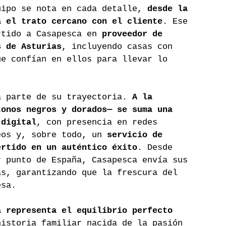
uipo se nota en cada detalle, 
desde la 
a el trato cercano con el cliente
. Ese 
rtido a Casapesca en 
proveedor de 
s de Asturias
, incluyendo casas con 
ue confían en ellos para llevar lo 
a parte de su trayectoria. 
A la 
tonos negros y dorados— se suma una 
 digital
, con presencia en redes 
eos y, sobre todo, un 
servicio de 
ertido en un auténtico éxito
. Desde 
r punto de España, Casapesca envía sus 
as, garantizando que la frescura del 
esa.
a representa el equilibrio perfecto 
historia familiar nacida de la pasión 