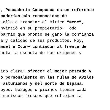
a, 
Pescadería Casapesca es un referente 
scaderías más reconocidas de 
n ella a trabajar el mítico 
“Nene”
, 
onvirtió en su propietario. Todo 
 barrio que pronto se ganó la confianza 
ra y calidad de sus productos. Hoy, 
amuel e Iván— continúan al frente de 
tacta la esencia de sus orígenes y 
sido clara: 
ofrecer el mejor pescado y 
do personalmente en las rulas de Avilés 
s asturianos y del norte de España
. 
reyes, besugos o pixines llenan cada 
e mariscos frescos que reflejan la 