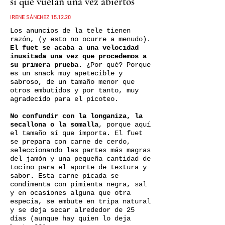
si que vuelan una vez abiertos
IRENE SÁNCHEZ 15.12.20
Los anuncios de la tele tienen
razón, (y esto no ocurre a menudo).
El fuet se acaba a una velocidad
inusitada una vez que procedemos a
su primera prueba
. ¿Por qué? Porque
es un snack muy apetecible y
sabroso, de un tamaño menor que
otros embutidos y por tanto, muy
agradecido para el picoteo.
No confundir con la longaniza, la
secallona o la somalla
, porque aquí
el tamaño sí que importa. El fuet
se prepara con carne de cerdo,
seleccionando las partes más magras
del jamón y una pequeña cantidad de
tocino para el aporte de textura y
sabor. Esta carne picada se
condimenta con pimienta negra, sal
y en ocasiones alguna que otra
especia, se embute en tripa natural
y se deja secar alrededor de 25
días (aunque hay quien lo deja