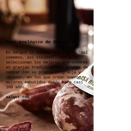
Fuet ecológico de Salgot
En Salgot lo tienen muy claro, “así
comemos, así vivimos”. Por ello
seleccionan los mejores proveedores
en granjas tradicionales, además de
contar con su propia Ecogranja y
obrador, en los que crean nuevos y
mejores embutidos desde hace casi
100 años.
salgot.com