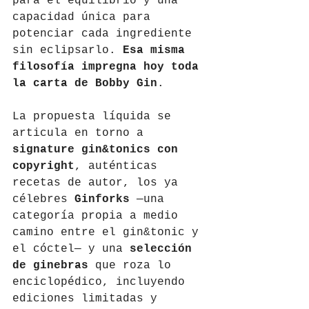
para el equilibrio y una 
capacidad única para 
potenciar cada ingrediente 
sin eclipsarlo. 
Esa misma 
filosofía impregna hoy toda 
la carta de Bobby Gin
.
La propuesta líquida se 
articula en torno a 
signature gin&tonics con 
copyright
, auténticas 
recetas de autor, los ya 
célebres 
Ginforks
 —una 
categoría propia a medio 
camino entre el gin&tonic y 
el cóctel— y una 
selección 
de ginebras
 que roza lo 
enciclopédico, incluyendo 
ediciones limitadas y 