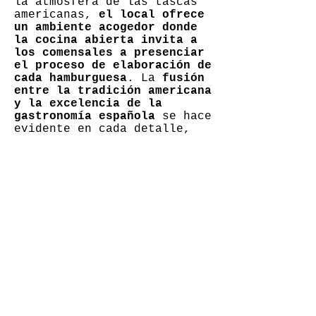
la atmósfera de las tascas
americanas,
el local ofrece
un ambiente acogedor donde
la cocina abierta invita a
los comensales a presenciar
el proceso de elaboración de
cada hamburguesa
. La
fusión
entre la tradición americana
y la excelencia de la
gastronomía española
se hace
evidente en cada detalle,
desde la plancha a la vista
hasta el cuidado en la
selección de los
ingredientes.
En definitiva, Martin’s se
erige como un
templo
dedicado a la veneración de
la hamburguesa en su forma
más pura y exquisita
. Con
una trayectoria marcada por
la pasión y el compromiso
con la excelencia, este
emblemático local se ha