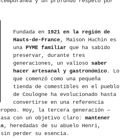
ntemporánea y un profundo respeto por 
Fundada en 
1921 en la región de 
Hauts-de-France
, Maison Huchin es 
una 
PYME familiar
 que ha sabido 
preservar, durante tres 
generaciones, un valioso 
saber 
hacer artesanal y gastronómico
. Lo 
que comenzó como una pequeña 
tienda de comestibles en el pueblo 
de Coulogne ha evolucionado hasta 
convertirse en una referencia 
uropeo. Hoy, la tercera generación —
casa con un objetivo claro: 
mantener 
as
, heredadas de su abuelo Henri, 
 sin perder su esencia.