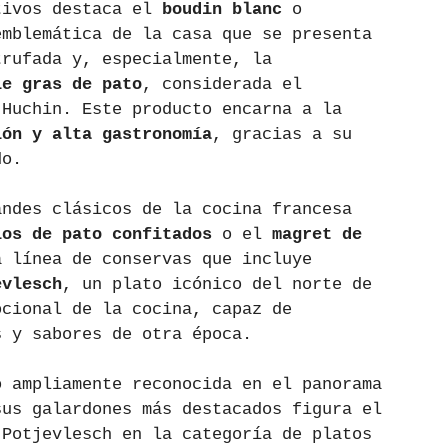
tivos destaca el 
boudin blanc
 o 
emblemática de la casa que se presenta 
trufada y, especialmente, la 
ie gras de pato
, considerada el 
 Huchin. Este producto encarna a la 
ión y alta gastronomía
, gracias a su 
do.
andes clásicos de la cocina francesa 
los de pato confitados
 o el 
magret de 
a línea de conservas que incluye 
evlesch
, un plato icónico del norte de 
ocional de la cocina, capaz de 
s y sabores de otra época.
o ampliamente reconocida en el panorama 
sus galardones más destacados figura el 
 Potjevlesch en la categoría de platos 