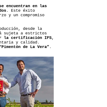
se encuentran en las
dos
. Este éxito
rzo y un compromiso
oducción, desde la
á sujeta a estrictos
r la certificación IFS
,
ntaria y calidad.
“Pimentón de La Vera”
.