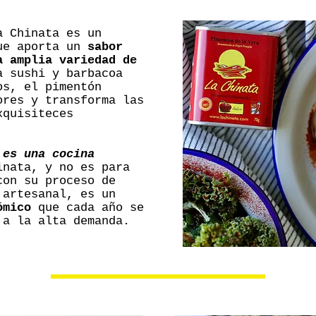
a Chinata es un
que aporta un
sabor
a amplia variedad de
a sushi y barbacoa
os, el pimentón
ores y transforma las
xquisiteces
 es una cocina
inata, y no es para
con su proceso de
 artesanal, es un
ómico
que cada año se
 a la alta demanda.