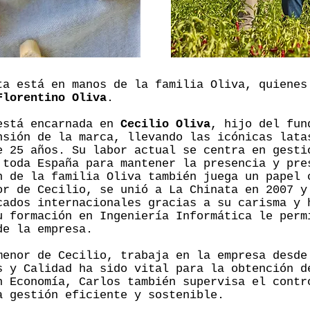
ta está en manos de la familia Oliva, quiene
Florentino Oliva
.
está encarnada en
Cecilio Oliva
, hijo del fun
nsión de la marca, llevando las icónicas lata
e 25 años. Su labor actual se centra en gesti
 toda España para mantener la presencia y pre
n de la familia Oliva también juega un papel 
or de Cecilio, se unió a La Chinata en 2007 y
cados internacionales gracias a su carisma y 
u formación en Ingeniería Informática le perm
de la empresa.
menor de Cecilio, trabaja en la empresa desde
s y Calidad ha sido vital para la obtención d
n Economía, Carlos también supervisa el contr
a gestión eficiente y sostenible.