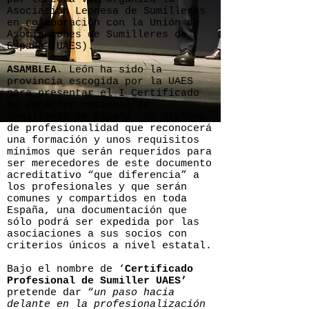
Asociación Leonesa de Sumilleres
en colaboración con la Unión de
Asociaciones de Sumilleres de
España (UAES).
ASAMBLEA
. León ha sido la
provincia escogida por la UAES
para presentar el I Certificado
de Carácter nacional de
Sumillería de España. Un diploma
de profesionalidad que reconocerá
una formación y unos requisitos
mínimos que serán requeridos para
ser merecedores de este documento
acreditativo “que diferencia” a
los profesionales y que serán
comunes y compartidos en toda
España, una documentación que
sólo podrá ser expedida por las
asociaciones a sus socios con
criterios únicos a nivel estatal.
Bajo el nombre de ‘
Certificado
Profesional de Sumiller UAES’
pretende dar “
un paso hacia
delante en la profesionalización