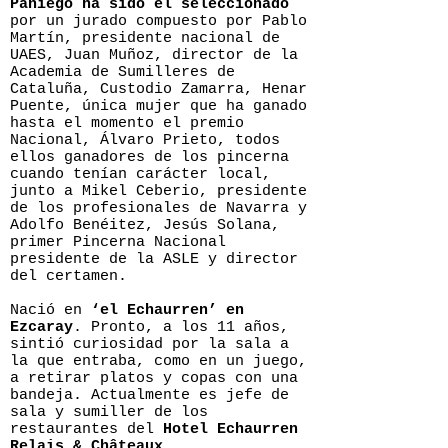
Paniego ha sido el seleccionado
por un jurado compuesto por Pablo
Martín, presidente nacional de
UAES, Juan Muñoz, director de la
Academia de Sumilleres de
Cataluña, Custodio Zamarra, Henar
Puente, única mujer que ha ganado
hasta el momento el premio
Nacional, Álvaro Prieto, todos
ellos ganadores de los pincerna
cuando tenían carácter local,
junto a Mikel Ceberio, presidente
de los profesionales de Navarra y
Adolfo Benéitez, Jesús Solana,
primer Pincerna Nacional
presidente de la ASLE y director
del certamen.
Nació en
‘el Echaurren’ en
Ezcaray
. Pronto, a los 11 años,
sintió curiosidad por la sala a
la que entraba, como en un juego,
a retirar platos y copas con una
bandeja. Actualmente es jefe de
sala y sumiller de los
restaurantes del
Hotel Echaurren
Relais & Châteaux
.