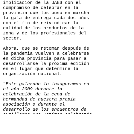
implicación de la UAES con el
compromiso de celebrar en la
provincia que los puso en marcha
la gala de entrega cada dos años
con el fin de reivindicar la
calidad de los productos de la
zona y de los profesionales del
sector.
Ahora, que se retoman después de
la pandemia vuelven a celebrarse
en dicha provincia para pasar a
desarrollarse la próxima edición
en el lugar que determine la
organización nacional.
“
Este galardón lo inauguramos en
el año 2009 durante la
celebración de la cena de
hermandad de nuestra propia
asociación o durante el
desarrollo de los encuentros de
sumilleres que venimos celebrando
desde 2010 cada 2 años
”, explica
Adolfo Benéitez presidente de la
Asociación de Sumilleres de León