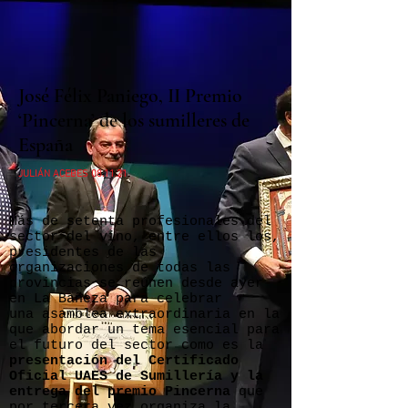
José Félix Paniego, II Premio
‘Pincerna’ de los sumilleres de
España
JULIÁN ACEBES 08.11.21
Más de setenta profesionales del
sector del vino, entre ellos los,
presidentes de las
organizaciones de todas las
provincias se reúnen desde ayer
en La Bañeza para celebrar
una asamblea extraordinaria en la
que abordar un tema esencial para
el futuro del sector como es la
presentación del Certificado
Oficial UAES de Sumillería y la
entrega del premio Pincerna
que
por tercera vez organiza la