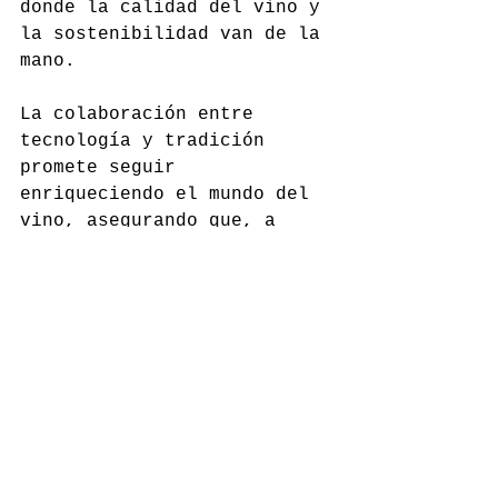
donde la calidad del vino y 
la sostenibilidad van de la 
mano.
La colaboración entre 
tecnología y tradición 
promete seguir 
enriqueciendo el mundo del 
vino, asegurando que, a 
medida que evolucionamos, 
lo hacemos con un profundo 
respeto por el legado del 
pasado y un firme 
compromiso con las 
generaciones futuras. 
El 
futuro del vino es, sin 
duda, prometedor
.