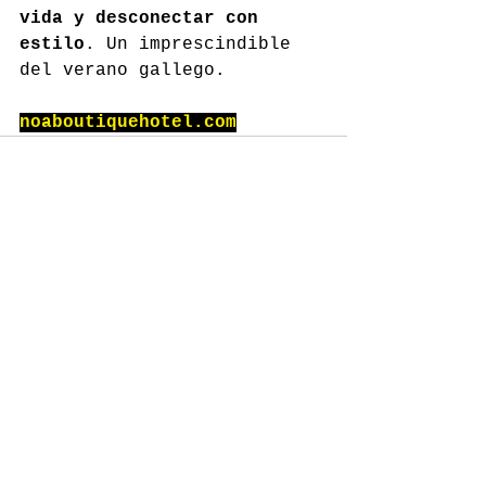
vida y desconectar con 
estilo
. Un imprescindible 
del verano gallego.
noaboutiquehotel.com
Comentarios
Escribir un comentario...
GASTROSPAIN
Contacto: