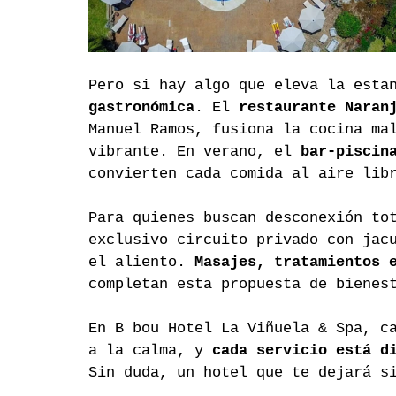
Pero si hay algo que eleva la esta
gastronómica
. El 
restaurante Naran
Manuel Ramos, fusiona la cocina ma
vibrante. En verano, el 
bar-piscin
convierten cada comida al aire lib
Para quienes buscan desconexión to
exclusivo circuito privado con jac
el aliento. 
Masajes, tratamientos 
completan esta propuesta de bienes
En B bou Hotel La Viñuela & Spa, c
a la calma, y 
cada servicio está d
Sin duda, un hotel que te dejará s