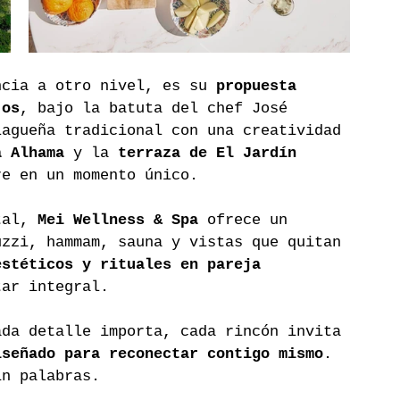
ncia a otro nivel, es su 
propuesta 
jos
, bajo la batuta del chef José 
lagueña tradicional con una creatividad 
a Alhama
 y la 
terraza de El Jardín
re en un momento único.
tal, 
Mei Wellness & Spa
 ofrece un 
uzzi, hammam, sauna y vistas que quitan 
estéticos y rituales en pareja
tar integral.
ada detalle importa, cada rincón invita 
iseñado para reconectar contigo mismo
. 
in palabras.