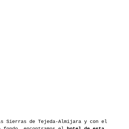
as Sierras de Tejeda-Almijara y con el 
e fondo, encontramos el 
hotel de esta 