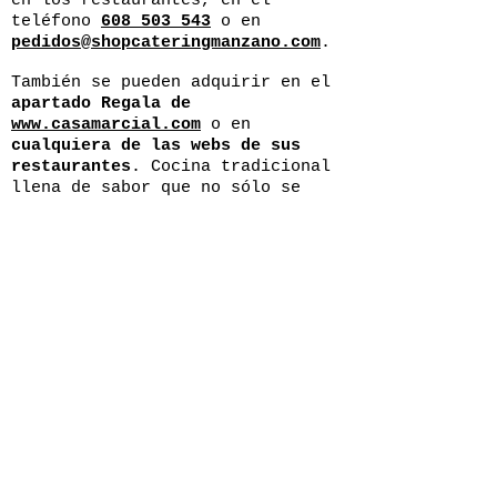
en los restaurantes, en el
teléfono
608 503 543
o en
pedidos@shopcateringmanzano.com
.
También se pueden adquirir en el
apartado Regala de
www.casamarcial.com
o en
cualquiera de las webs de sus
restaurantes
. Cocina tradicional
llena de sabor que no sólo se
podrá disfrutar en Asturias. Hoy
el cariño de la cocina y la sala
de los Manzano se reinventa y se
traslada a las casas de aquellos
que de verdad y de manera honesta
aman la gastronomía más
auténtica.
< ANTERIOR
NADO MADRID abre sus