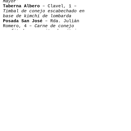
Mayor’
Taberna Albero
– Clavel, 1 –
Timbal de conejo escabechado en
base de kimchi de lombarda
Posada San José
– Rda. Julián
Romero, 4 –
Carne de conejo
confitada en aceite de cítricos
Romera Bistró
– c/Tintes, 19 –
Rulo de muslito de conejo asado
Casa Marlo
– c/Colón, 41 –
Carne
de conejo con tomate de la abuela
El Templete de Cuenca
– c/Parque
San Julián, 9 –
Carne de conejo
al ajillo estilo Templete
Natura
– c/Río Gritos, 5 (MUPA) –
Carne de conejo en escabeche con
setas y boletus
Sidrería La Figal
– c/Lorenzo
Goñi, 5 –
Paletitas de conejo
trufadas / Conejo a la cazadora
El Rincón Valenciano
– Av. Rey
Juan Carlos I, 24 –
Carne de
conejo al ajillo / con pisto
ALICANTE