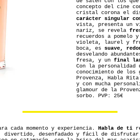
de satén con los que
concepto del cine co
cristal corona el d
carácter singular co
vista, presenta un v
nariz, se revela
fre
recuerdos a pomelo y
violeta, laurel y fr
boca, es
suave, redo
desvelando abundante
fresa, y un
final la
Con la personalidad 
conocimiento de los 
Provenza, Habla Rita
y con mucha personal
glamour de la Proven
sorbo. PVP: 25€
ara cada momento y experiencia.
Habla de ti
re
, divertido, desenfadado y fácil de disfrutar