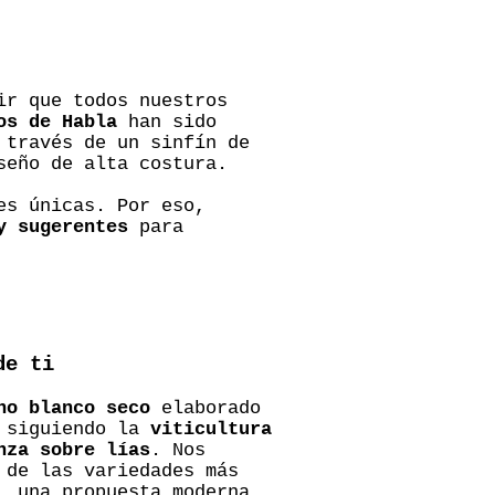
ir que todos nuestros
os de Habla
han sido
través de un sinfín de
seño de alta costura.
es únicas. Por eso,
y sugerentes
para
de ti
no blanco seco
elaborado
, siguiendo la
viticultura
nza sobre lías
. Nos
 de las variedades más
, una propuesta moderna