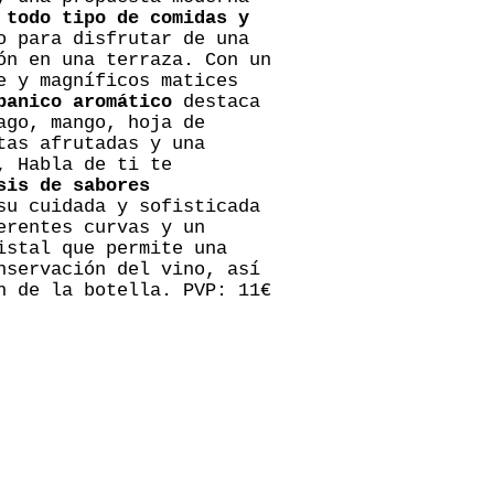
 todo tipo de comidas y
o para disfrutar de una
ón en una terraza. Con un
e y magníficos matices
banico aromático
destaca
ago, mango, hoja de
tas afrutadas y una
, Habla de ti te
sis de sabores
su cuidada y sofisticada
erentes curvas y un
istal que permite una
nservación del vino, así
n de la botella. PVP: 11€