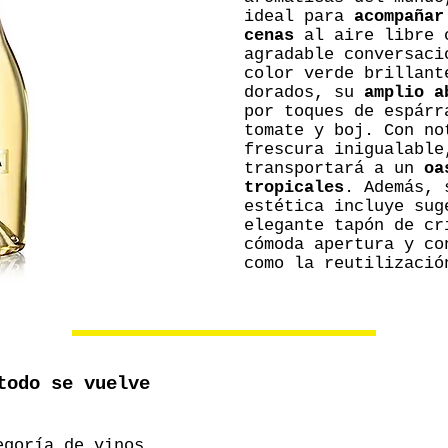
ideal para
acompañar
cenas
al aire libre 
agradable conversaci
color verde brillant
dorados, su
amplio a
por toques de espárr
tomate y boj. Con no
frescura inigualable
transportará a un
oa
tropicales
. Además, 
estética incluye sug
elegante tapón de cr
cómoda apertura y co
como la reutilizació
todo se vuelve
goría de vinos