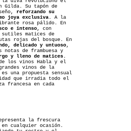
 la diva revolucionó el
n Gilda. Su tapón de
iseño,
reforzando su
mo joya exclusiva
. A la
ibrante rosa pálido. En
sco e intenso
, con
 sutiles matices de
utas rojas del bosque. En
ndo, delicado y untuoso
,
s notas de frambuesa y
rgo y lleno de matices
.
de los vinos Habla y el
grandes vinos de la
 es una propuesta sensual
idad que irradia todo el
za francesa en cada
presenta la frescura
 en cualquier ocasión.