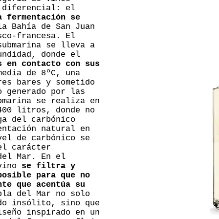
 diferencial: el
a fermentación se
la Bahía de San Juan
sco-francesa. El
submarina se lleva a
undidad, donde el
s en contacto con sus
media de 8ºC, una
res bares y sometido
o generado por las
bmarina se realiza en
400 litros, donde no
ga del carbónico
entación natural en
vel de carbónico se
el carácter
del Mar. En el
 vino
se filtra y
posible para que no
nte que acentúa su
bla del Mar no solo
do insólito, sino que
iseño inspirado en un