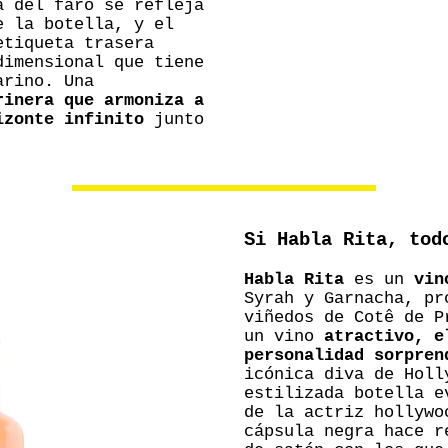
a del faro se refleja
e la botella, y el
etiqueta trasera
dimensional que tiene
arino. Una
rinera que armoniza a
izonte infinito
junto
Si Habla Rita, tod
Habla Rita
es un
vin
Syrah y Garnacha, pr
viñedos de Cotê de P
un vino
atractivo, e
personalidad sorpren
icónica diva de Holl
estilizada botella e
de la actriz hollywo
cápsula negra hace r