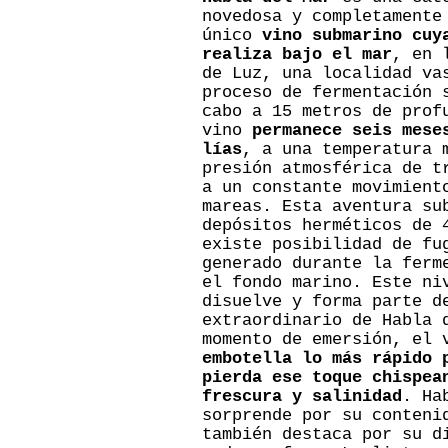
novedosa y completamente
único
vino submarino cuy
realiza bajo el mar
, en 
de Luz, una localidad va
proceso de fermentación 
cabo a 15 metros de prof
vino
permanece seis mese
lías
, a una temperatura 
presión atmosférica de t
a un constante movimient
mareas. Esta aventura su
depósitos herméticos de 
existe posibilidad de fu
generado durante la ferm
el fondo marino. Este ni
disuelve y forma parte d
extraordinario de Habla 
momento de emersión, el
embotella lo más rápido 
pierda ese toque chispea
frescura y salinidad
. Ha
sorprende por su conteni
también destaca por su d