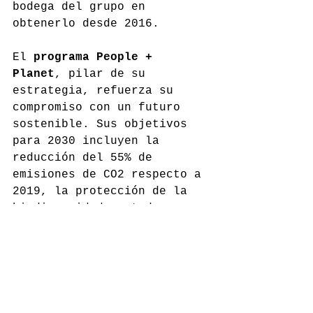
bodega del grupo en 
obtenerlo desde 2016.
El 
programa People + 
Planet
, pilar de su 
estrategia, refuerza su 
compromiso con un futuro 
sostenible. Sus objetivos 
para 2030 incluyen la 
reducción del 55% de 
emisiones de CO2 respecto a 
2019, la protección de la 
biodiversidad en todos sus 
viñedos y la optimización 
del uso del agua. Con esta 
visión a largo plazo, 
González Byass continúa 
consolidándose como un 
referente de sostenibilidad 