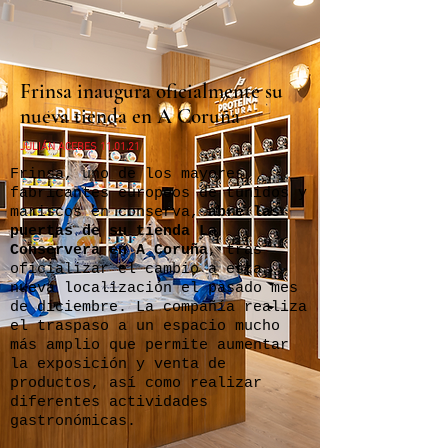
Frinsa inaugura oficialmente su
nueva tienda en A Coruña
JULIÁN ACEBES 11.01.21
Frinsa, uno de los mayores
fabricantes europeos de túnidos y
mariscos en conserva,
abre las
puertas de su tienda La
Conservera en A Coruña
, tras
oficializar el cambio a esta
nueva localización el pasado mes
de diciembre. La compañía realiza
el traspaso a un espacio mucho
más amplio que permite aumentar
la exposición y venta de
productos, así como realizar
diferentes actividades
gastronómicas.