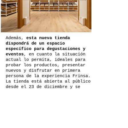
Además,
esta nueva tienda
dispondrá de un espacio
específico para degustaciones y
eventos
, en cuanto la situación
actual lo permita, ideales para
probar los productos, presentar
nuevos y disfrutar en primera
persona de la experiencia Frinsa.
La tienda está abierta al público
desde el 23 de diciembre y se
encuentra ya en pleno
funcionamiento. El horario de
apertura es el siguiente:
Lunes a sábado: de
10.00-14.00
y
de 16:00-20:30
Domingos cerrados