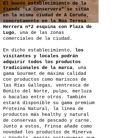
El nuevo establecimiento de la
tienda “La Conservera” se sitúa
en la misma ciudad de A Coruña,
concretamente en la Rúa Teresa
Herrera nº2 esquina con Plaza de
Lugo
, una de las zonas
comerciales de la ciudad.
En dicho establecimiento,
los
visitantes y locales podrán
adquirir todos los productos
tradicionales de la marca
, una
gama Gourmet de máxima calidad
con productos como mariscos de
las Rías Gallegas, ventresca de
Bonito del Norte, pulpo, merluza
o bacalao entre otros. También
estará disponible su gama premium
Proteína Natural, la línea de
productos más healthy y natural
de conservas de pescado y carne.
Junto a estos, Frinsa añade como
novedad los productos de Minerva