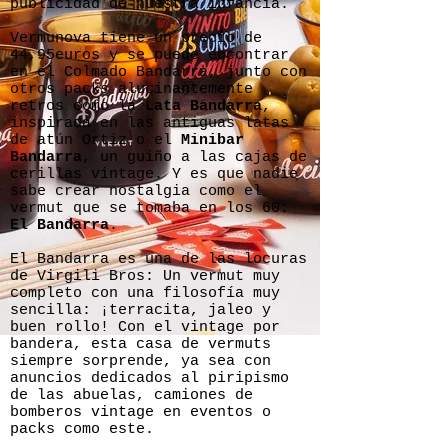
publicidad de nuestra infancia.
Vermunova tiene un precio de
44,95euros y se puede encontrar
en el Colmado Bandarra, junto con
otros packs alucinantemente
retros como la
Lata Bandarra
,
inspirada en las antiguas latas
de atún Ortiz o el
Minibar
Bandarra
, un guiño a las cajas de
cerillas vintage. Y es que nadie
sabe crear nostalgia como el
vermut que se tomaba en los 60:
El Bandarra
.
El Bandarra es una de las locuras
de Virgili Bros: Un vermut muy
completo con una filosofía muy
sencilla: ¡terracita, jaleo y
buen rollo! Con el vintage por
bandera, esta casa de vermuts
siempre sorprende, ya sea con
anuncios dedicados al piripismo
de las abuelas, camiones de
bomberos vintage en eventos o
packs como este.