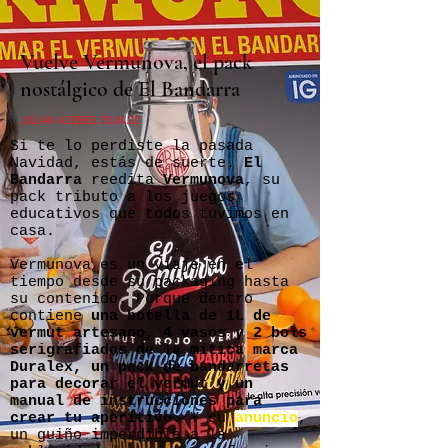
Vuelve Vermunova, el pack
nostálgico de El Bandarra
JULIÁN ACEBES 25.04.22
Si te lo perdiste la pasada
Navidad, estás de suerte.
El
Bandarra
reedita
Vermunova
, su
pack tributo a los juegos
educativos que todos tuvimos en
casa.
Vermunova es un viaje en el
tiempo desde su packaging hasta
su contenido. Porque dentro
contiene
una botella de 1L de
vermut artesano, 4 vasos y 2 bols
serigrafiados de la mítica marca
Duralex, un pack de bandarretas
para decorar el vermut y un
manual de instrucciones para
crear tu aperitivo
. Y su
anuncio
,
un guiño imperdible a la