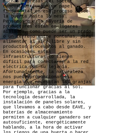
muchas empresas del sector
renovable, juegan un papel
fundamental en ese proceso desde
la huerta hasta la mesa.
Pensemos que la mayoría de
productores están en lugares
aislados, como puede ser un prado
o un terreno entre montañas, para
alimentar al aire libre y sin
productos procesados al ganado.
En ocasiones estas
infraestructuras lo tienen
difícil para conectarse a la red
eléctrica por su lejanía.
Afortunadamente, la naturaleza
nos puede proporcionar esa
energía que necesitan las granjas
para funcionar gracias al sol.
Por ejemplo, gracias a la
tecnología desarrollada, la
instalación de paneles solares,
que llevamos a cabo desde EAVE, y
baterías de almacenamiento
permiten a cualquier ganadero ser
autosuficiente, energéticamente
hablando, a la hora de activar
los riegos de una huerta o hacer