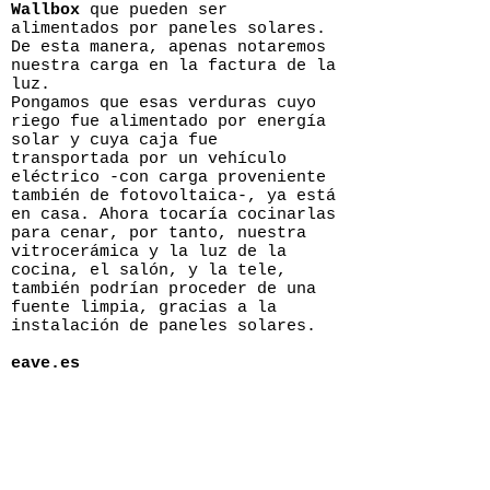
Wallbox
que pueden ser
alimentados por paneles solares.
De esta manera, apenas notaremos
nuestra carga en la factura de la
luz.
Pongamos que esas verduras cuyo
riego fue alimentado por energía
solar y cuya caja fue
transportada por un vehículo
eléctrico -con carga proveniente
también de fotovoltaica-, ya está
en casa. Ahora tocaría cocinarlas
para cenar, por tanto, nuestra
vitrocerámica y la luz de la
cocina, el salón, y la tele,
también podrían proceder de una
fuente limpia, gracias a la
instalación de paneles solares.
eave.es
< ANTERIOR
Pink Albatross abre ronda de financiación por 2,5