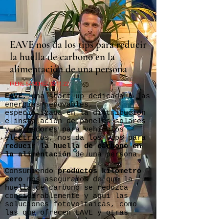
EAVE nos da los tips para reducir
la huella de carbono en la
alimentación de una persona
IRENE SÁNCHEZ 02.11.22
EAVE
, una start up dedicada a las
energías renovables,
especializada en la distribución
e instalación de paneles solares
y cargadores para vehículos
eléctricos, nos da los tips para
reducir la huella de carbono en
la alimentación
de una persona.
Consumiendo
productos kilómetro
cero
nos aseguramos de que la
huella de carbono se reduzca
considerablemente y aquí las
soluciones fotovoltaicas, como
las que ofrecen EAVE y otras