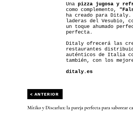
Una
pizza jugosa y ref
como complemento,
"Fal
ha creado para Ditaly.
laderas del Vesubio, c
un toque ahumado perfe
perfecta.
Ditaly ofrecerá las cr
restaurantes distribui
auténticos de Italia c
también, con los mejor
ditaly.es
< ANTERIOR
Mítiko y Discarlux: la pareja perfecta para saborear c