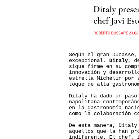
Ditaly prese
chef Javi Est
ROBERTO BUSCAPÉ
23
.06
Según el gran Ducasse,
excepcional.
Ditaly
, d
sigue firme en su comp
innovación y desarrol
estrella Michelin por 
toque de alta gastron
Ditaly ha dado un paso
napolitana contemporán
en la gastronomía naci
como la colaboración c
De esta manera, Ditaly
aquellos que la han pr
indiferente. El chef, 