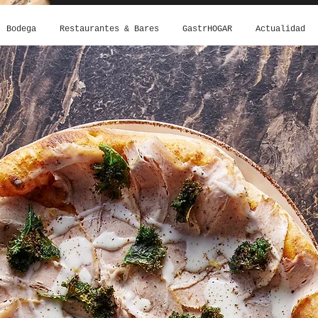
Bodega
Restaurantes & Bares
GastrHOGAR
Actualidad