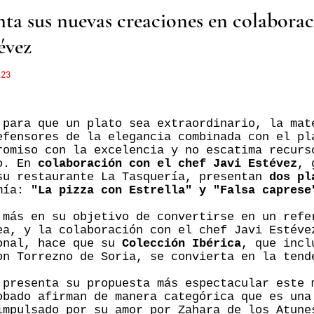
nta sus nuevas creaciones en colaborac
évez
.23
 para que un plato sea extraordinario, la mat
efensores de la elegancia combinada con el pl
romiso con la excelencia y no escatima recurs
lo. En
colaboración con el chef Javi Estévez
, 
su restaurante La Tasquería, presentan
dos pl
omía:
"La pizza con Estrella" y "Falsa caprese
 más en su objetivo de convertirse en un refe
ea, y la colaboración con el chef Javi Estéve
onal, hace que su
Colección Ibérica
, que incl
on Torrezno de Soria, se convierta en la tend
 presenta su propuesta más espectacular este 
obado afirman de manera categórica que es una
impulsado por su amor por Zahara de los Atune