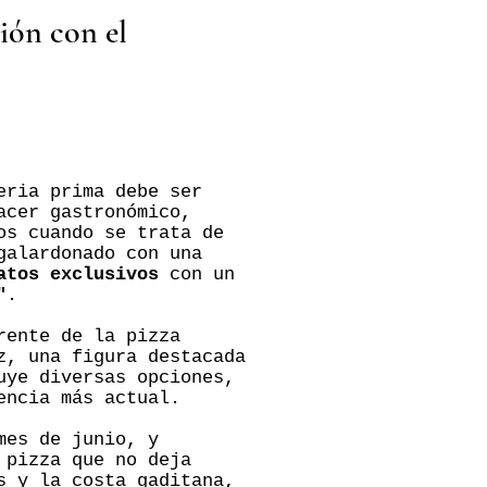
ión con el
eria prima debe ser
acer gastronómico,
os cuando se trata de
galardonado con una
atos exclusivos
con un
"
.
rente de la pizza
z, una figura destacada
uye diversas opciones,
encia más actual.
mes de junio, y
 pizza que no deja
s y la costa gaditana,