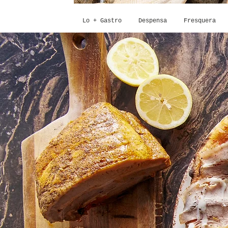
Lo + Gastro
Despensa
Fresquera