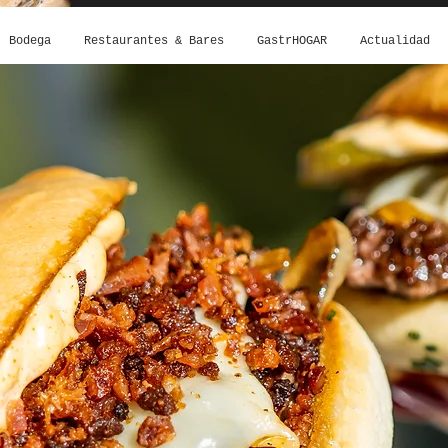
Bodega
Restaurantes & Bares
GastrHOGAR
Actualidad