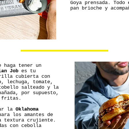
Goya prensada. Todo 
pan brioche y acompa
e haga tener un
ian Job
es tu
rilla cubierta con
o, lechuga, tomate,
tobello salteado y la
pañada, por supuesto,
 fritas.
tar la
Oklahoma
para los amantes de
a textura crujiente.
das con cebolla