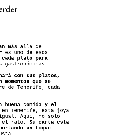
erder
an más allá de
r
es uno de esos
 cada plato para
s gastronómicas.
hará con sus platos,
n momentos que se
re de Tenerife, cada
a buena comida y el
 en Tenerife, esta joya
igual. Aquí, no solo
r el rato.
Su carta está
portando un toque
usta.