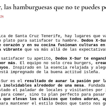
, las hamburguesas que no te puedes p
.24
ica de Santa Cruz Tenerife, hay lugares que v
n plato para satisfacer tu hambre.
Dedos X-Su
e corazón y en su cocina fusionan culturas en
a vibrante
que va más allá de las expectativa
 satisfacer tu apetito,
Dedos X-Sur te enganc
por más
. El equipo no solo crea burgers,
crea
uyos
. Inspirado en la esencia relajada y aleg
está impregnado de la buena actitud isleña.
X-Sur es el
resultado de aunar la pasión por l
s inolvidables alrededor de una mesa
. Fundada
stado el paladar de locales y visitantes por 
 para comer, sino tu plan perfecto para pasa
s que elevan los clásicos que todos adoran, a
ara mantener el estilo Dedos que tanto nos g