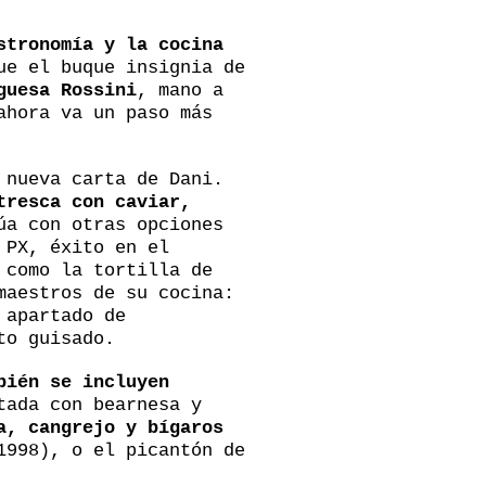
stronomía y la cocina
ue el buque insignia de
guesa Rossini
, mano a
ahora va un paso más
 nueva carta de Dani.
tresca con caviar,
úa con otras opciones
 PX, éxito en el
 como la tortilla de
maestros de su cocina:
 apartado de
to guisado.
bién se incluyen
tada con bearnesa y
a, cangrejo y bígaros
1998), o el picantón de