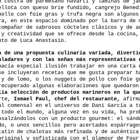
 costra de parmesano havarti y láminas de ja
ellota con queso brie fundido, cangrejo Bened
pollo con foie gras y trufa negra son algunos
ra, en este espacio dominado por la barra de 
compañar de sabrosos cócteles clásicos y de a
 y creatividad que se ofrece desde la cocina,
nto de Luca Anastasio.
a de una propuesta culinaria variada, diverti
aladares y con las señas más representativas 
hacía especial ilusión trabajar en una carta 
se incluyeran recetas que me gusta preparar h
 y de lomo, o los nuggets de pollo con foie g
recuperado algunas elaboraciones que quedaron
lia selección de productos marineros en la qu
rte,
Ismael Paul, chef del restaurante,
afirma
al comensal en el universo de Dani García a t
 todo el mundo, alguna vez en su vida, ha pro
nsalzándolos con un producto gourmet: el sánd
do, o unos sencillos pero acertados espárrago
tatin de chalotas más refinada y de auténtica
original y sofisticada con el glamour de Four