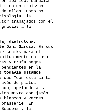
món ibérico, sándwich
ict en un croissant
 de ellos. Como no
mixología, la
utor trabajados con el
 gracias a la
da, disfrutona,
de Dani García
. En sus
de snacks para el
abitualmente en casa,
ras y trufa negra.
 pendientes en la
e todavía estamos
 que “con esta carta
ravés de platos
bado, apelando a la
wich mixto con jamón
s blancos y verdes,
 brasserie. En
 Seasons y la