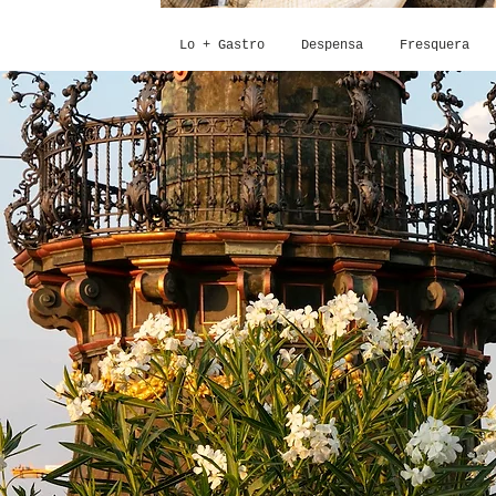
Lo + Gastro
Despensa
Fresquera