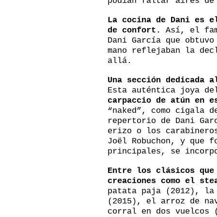
podían faltar aires de
La cocina de Dani es e
de confort.
Así, el fa
Dani García que obtuvo
mano reflejaban la dec
allá.
Una sección dedicada a
Esta auténtica joya de
carpaccio de atún en e
“naked”, como cigala d
repertorio de Dani Gar
erizo o los carabinero
Joël Robuchon, y que f
principales, se incorp
Entre los clásicos que
creaciones como el ste
patata paja (2012), l
(2015), el arroz de na
corral en dos vuelcos 