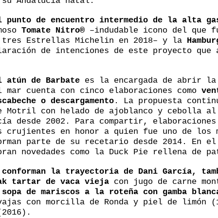
 su Andalucía natal.
l punto de encuentro intermedio de la alta ga
moso
Tomate Nitro®
–indudable icono del que f
 tres Estrellas Michelin en 2018– y la
Hambur
laración de intenciones de este proyecto que 
l atún de Barbate
es la encargada de abrir la
l mar cuenta con cinco elaboraciones como
ven
scabeche o descargamento
. La propuesta contin
e Motril con helado de ajoblanco y cebolla al
cía desde 2002. Para compartir, elaboraciones
s crujientes en honor a quien fue uno de los 
orman parte de su recetario desde 2014. En el
oran novedades como la Duck Pie rellena de pa
 conforman la trayectoria de Dani García, tam
ak tartar de vaca vieja
con jugo de carne mon
a
sopa de mariscos a la roteña con gamba blanc
vajas con morcilla de Ronda y piel de limón (
(2016).