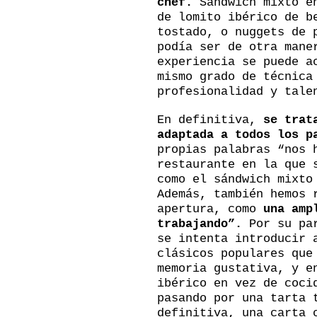
chef.
Sándwich mixto en
de lomito ibérico de b
tostado, o nuggets de 
podía ser de otra mane
experiencia se puede a
mismo grado de técnica
profesionalidad y tale
En definitiva,
se trat
adaptada a todos los p
propias palabras “nos 
restaurante en la que 
como el sándwich mixto
Además, también hemos 
apertura, como
una amp
trabajando”.
Por su pa
se intenta introducir 
clásicos populares que
memoria gustativa, y e
ibérico en vez de coci
pasando por una tarta 
definitiva, una carta 