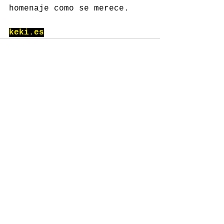
homenaje como se merece.
keki.es
Comentarios
Escribir un comentario...
GASTROSPAIN
Contacto:
redaccion@gastro-spain.com