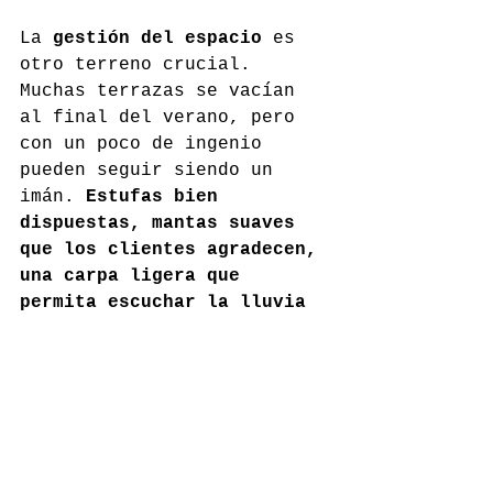
La 
gestión del espacio
 es 
otro terreno crucial. 
Muchas terrazas se vacían 
al final del verano, pero 
con un poco de ingenio 
pueden seguir siendo un 
imán. 
Estufas bien 
dispuestas, mantas suaves 
que los clientes agradecen, 
una carpa ligera que 
permita escuchar la lluvia 
sin mojarse
: son recursos 
que prolongan la vida de un 
área que tanto éxito dio en 
julio y agosto. Y por 
supuesto, nada de esto 
tendría impacto sin un 
equipo preparado. Los 