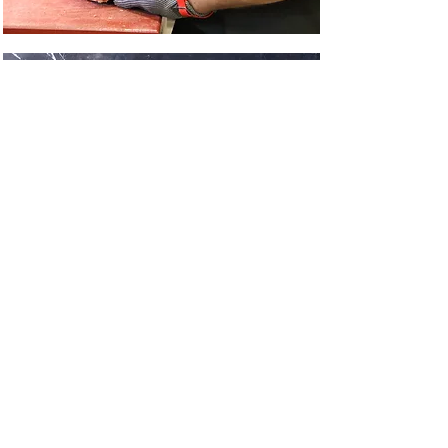
Con una historia de pasión y
compromiso, una gama diversa
de productos de la más alta
calidad y un equipo dedicado
a ofrecer lo mejor a sus
clientes, C
omercial Vera se
erige como un referente en
el mundo de la gastronomía
.