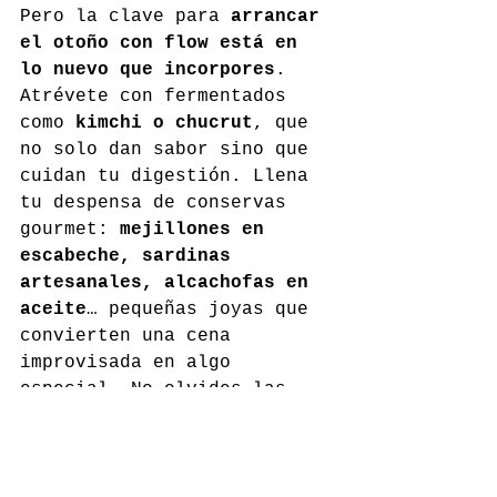
Pero la clave para 
arrancar 
el otoño con flow está en 
lo nuevo que incorpores
. 
Atrévete con fermentados 
como 
kimchi o chucrut
, que 
no solo dan sabor sino que 
cuidan tu digestión. Llena 
tu despensa de conservas 
gourmet: 
mejillones en 
escabeche, sardinas 
artesanales, alcachofas en 
aceite
… pequeñas joyas que 
convierten una cena 
improvisada en algo 
especial. No olvides las 
infusiones otoñales
, 
perfectas para las tardes 
frescas de septiembre, ni 
los 
frutos secos
 que 